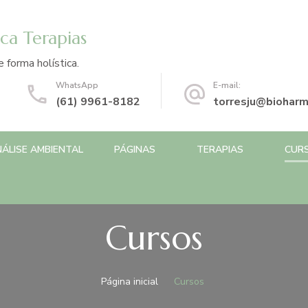
ca Terapias
 forma holística.
WhatsApp
E-mail:
(61) 9961-8182
torresju@bioharm
ÁLISE AMBIENTAL
PÁGINAS
TERAPIAS
CUR
Cursos
Página inicial
Cursos