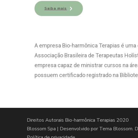
Saiba mais
A empresa Bio-harmônica Terapias é uma
Associação Brasileira de Terapeutas Holí
empresa capaz de ministrar cursos na áre
possuem certificado registrado na Bibliote
Direitos Autorais Bio-harmônica Terapias 2020
Blossom Spa | Desenvolvido por
Tema Blossom
. 
Política de privacidade