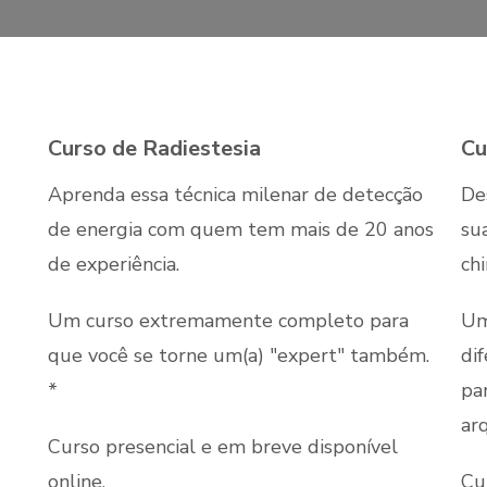
Curso de Radiestesia
Cu
Aprenda essa técnica milenar de detecção
De
de energia com quem tem mais de 20 anos
su
de experiência.
chi
Um curso extremamente completo para
Um
que você se torne um(a) "expert" também.
di
*
pa
ar
Curso presencial e em breve disponível
online.
Cu