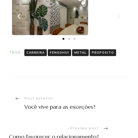
TAGS:
CARREIRA
FENGSHUI
METAL
PROPOSITO
Post anterior
Você vive para as exceções?
Próximo post
Como favorecer o relacionamento?